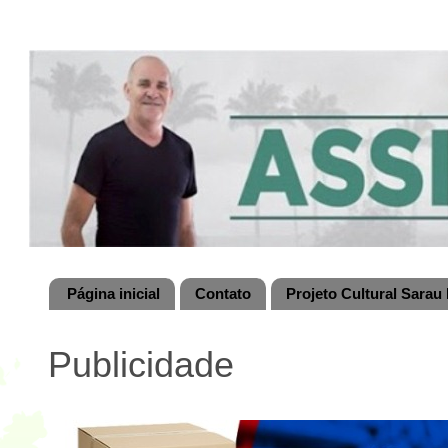
Página inicial
Contato
Projeto Cultural Sarau 
Publicidade