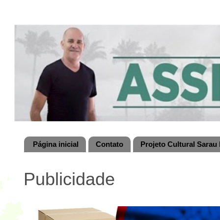
Página inicial
Contato
Projeto Cultural Sarau 
Publicidade