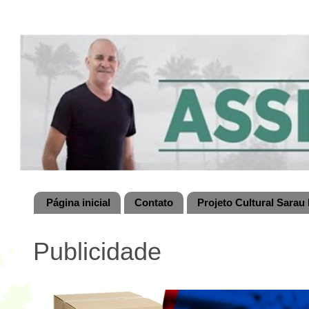
Página inicial
Contato
Projeto Cultural Sarau 
Publicidade