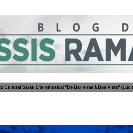
to Cultural Sarau Literomusical "De Barreiras à Boa Vista" (Lúcia