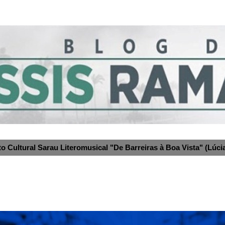
to Cultural Sarau Literomusical "De Barreiras à Boa Vista" (Lúcia