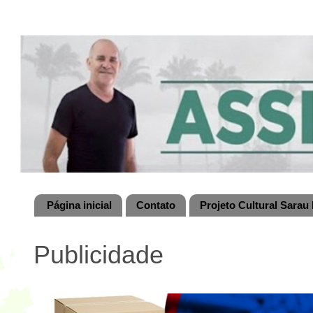
Página inicial
Contato
Projeto Cultural Sarau 
Publicidade