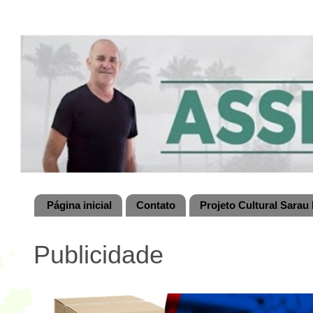
Página inicial
Contato
Projeto Cultural Sarau 
Publicidade