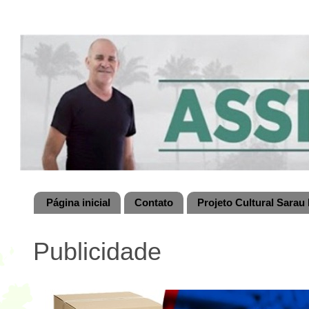
Página inicial
Contato
Projeto Cultural Sarau 
Publicidade