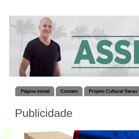
Página inicial
Contato
Projeto Cultural Sarau 
Publicidade