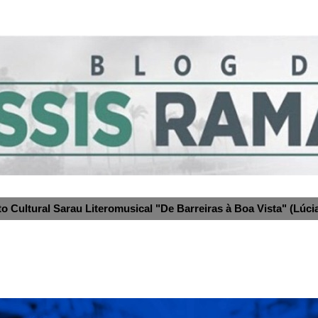
to Cultural Sarau Literomusical "De Barreiras à Boa Vista" (Lúcia