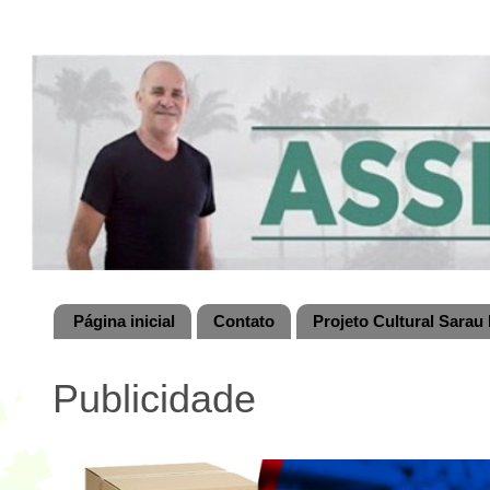
Página inicial
Contato
Projeto Cultural Sarau 
Publicidade