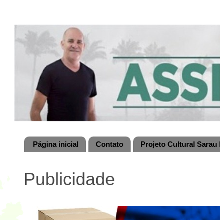
Página inicial
Contato
Projeto Cultural Sarau 
Publicidade