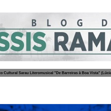
to Cultural Sarau Literomusical "De Barreiras à Boa Vista" (Lúcia