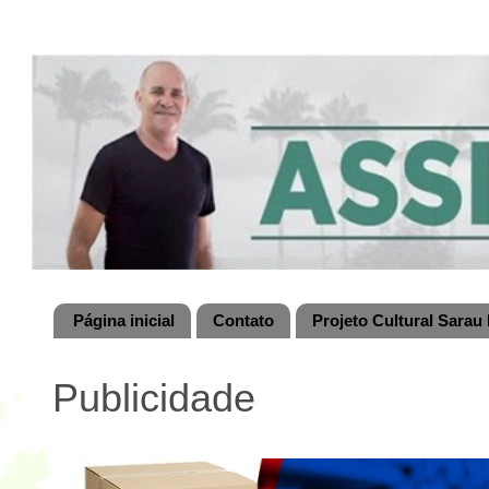
Página inicial
Contato
Projeto Cultural Sarau 
Publicidade