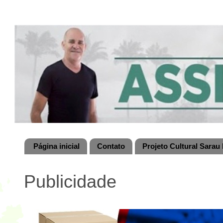
Página inicial
Contato
Projeto Cultural Sarau 
Publicidade