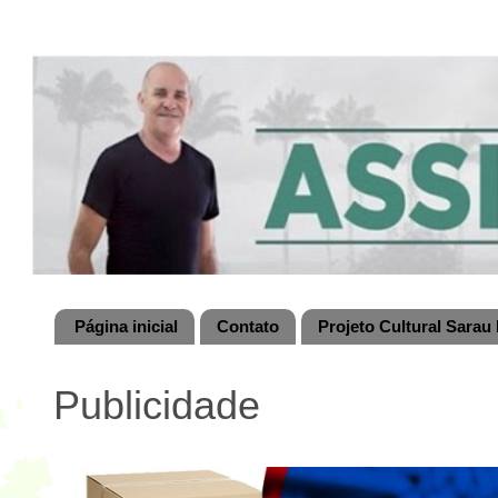
Página inicial
Contato
Projeto Cultural Sarau 
Publicidade