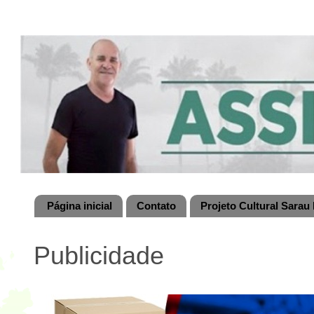
Página inicial
Contato
Projeto Cultural Sarau 
Publicidade