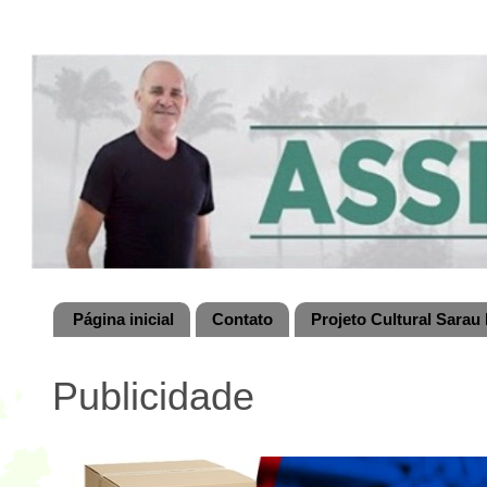
Página inicial
Contato
Projeto Cultural Sarau 
Publicidade