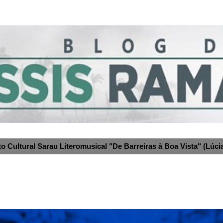
to Cultural Sarau Literomusical "De Barreiras à Boa Vista" (Lúcia