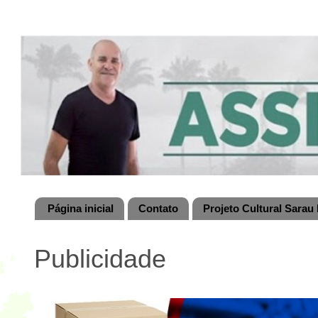
Página inicial
Contato
Projeto Cultural Sarau 
Publicidade