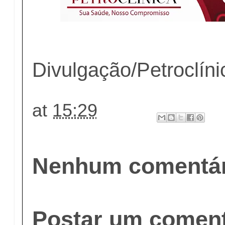
Divulgação/Petroclíni
at
15:29
Nenhum comentár
Postar um coment