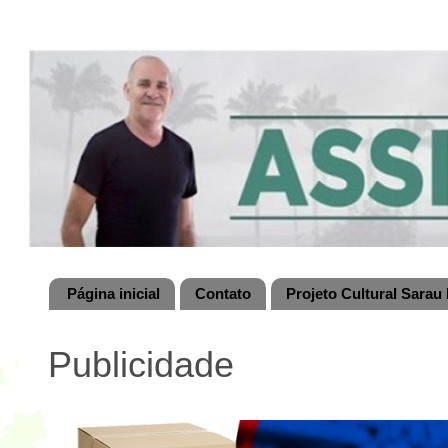
Página inicial
Contato
Projeto Cultural Sarau 
Publicidade