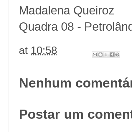
Madalena Queiroz
Quadra 08 - Petrolân
at
10:58
Nenhum comentár
Postar um coment