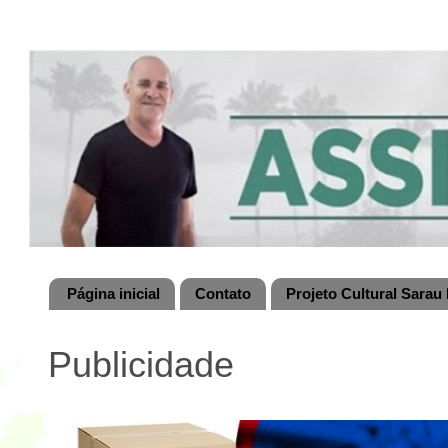
Página inicial
Contato
Projeto Cultural Sarau 
Publicidade