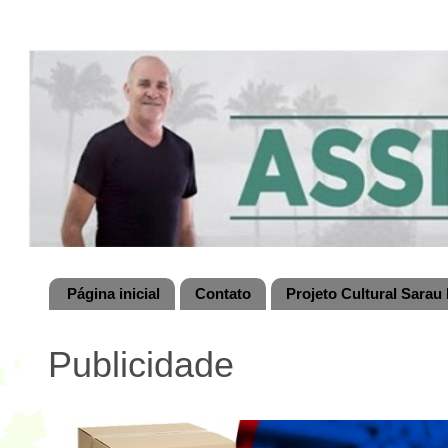
Página inicial
Contato
Projeto Cultural Sarau 
Publicidade