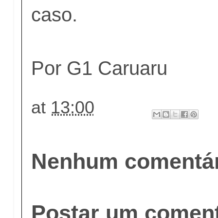
caso.
Por G1 Caruaru
at
13:00
Nenhum comentár
Postar um coment