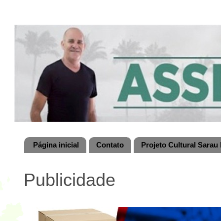
Página inicial
Contato
Projeto Cultural Sarau 
Publicidade