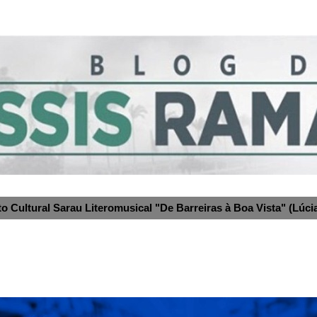
to Cultural Sarau Literomusical "De Barreiras à Boa Vista" (Lúcia