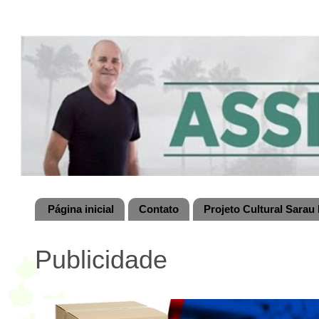
Página inicial
Contato
Projeto Cultural Sarau 
Publicidade