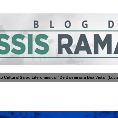
to Cultural Sarau Literomusical "De Barreiras à Boa Vista" (Lúcia