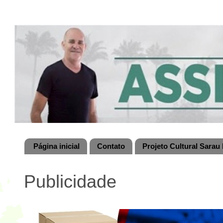
Página inicial
Contato
Projeto Cultural Sarau 
Publicidade