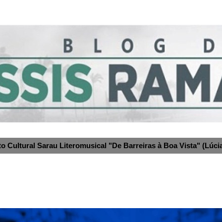
to Cultural Sarau Literomusical "De Barreiras à Boa Vista" (Lúcia