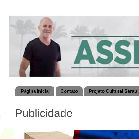
Página inicial
Contato
Projeto Cultural Sarau 
Publicidade