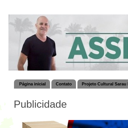
Página inicial
Contato
Projeto Cultural Sarau 
Publicidade