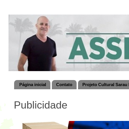
Página inicial
Contato
Projeto Cultural Sarau 
Publicidade