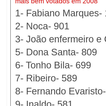
mais bem votados em 2008
1- Fabiano Marques- 
2- Noca- 901
3- João enfermeiro e 
5- Dona Santa- 809
6- Tonho Bila- 699
7- Ribeiro- 589
8- Fernando Evaristo
9- Inaldo- 581