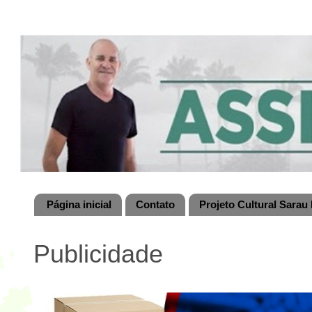
Página inicial
Contato
Projeto Cultural Sarau 
Publicidade