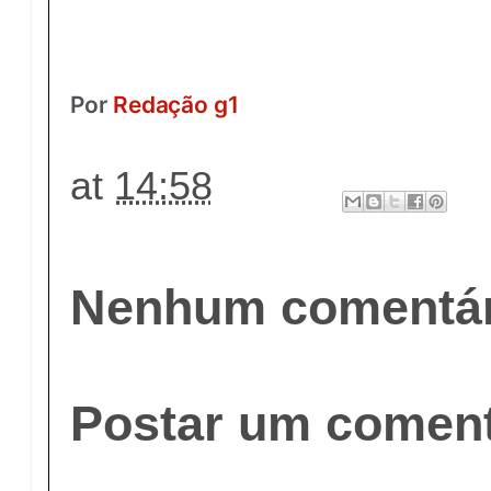
Por
Redação g1
at
14:58
Nenhum comentár
Postar um coment