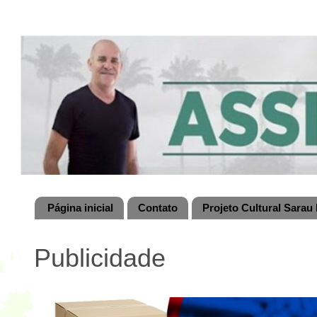
Página inicial
Contato
Projeto Cultural Sarau 
Publicidade