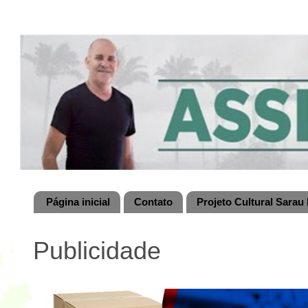
Página inicial
Contato
Projeto Cultural Sarau 
Publicidade