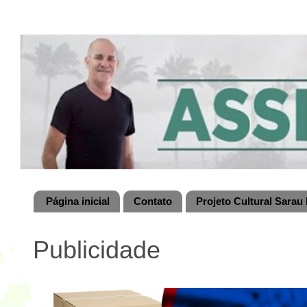
Página inicial
Contato
Projeto Cultural Sarau 
Publicidade