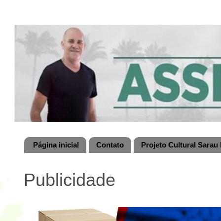
Página inicial
Contato
Projeto Cultural Sarau 
Publicidade