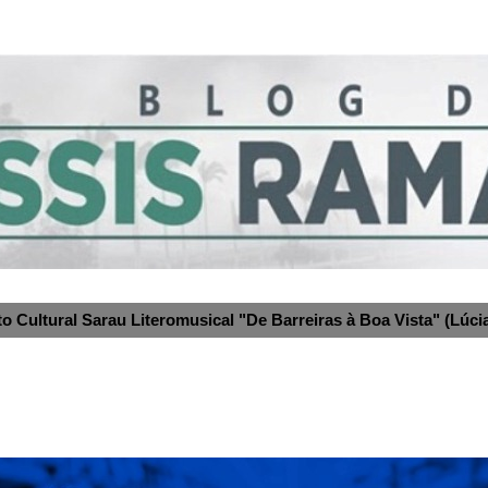
to Cultural Sarau Literomusical "De Barreiras à Boa Vista" (Lúcia