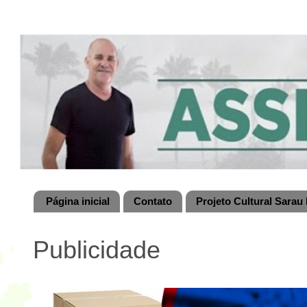
Página inicial
Contato
Projeto Cultural Sarau 
Publicidade