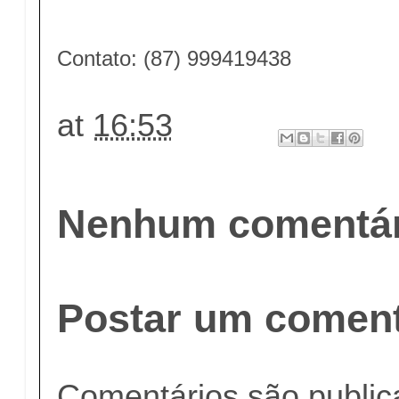
Contato: (87) 999419438
at
16:53
Nenhum comentár
Postar um coment
Comentários são publi