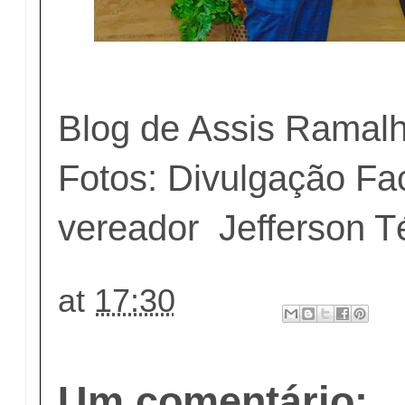
Blog de Assis Ramal
Fotos: Divulgação F
vereador Jefferson T
at
17:30
Um comentário: