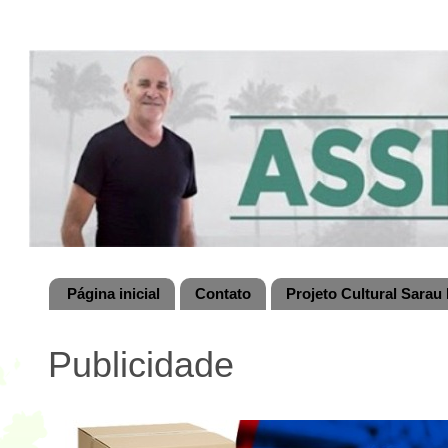
Página inicial
Contato
Projeto Cultural Sarau 
Publicidade