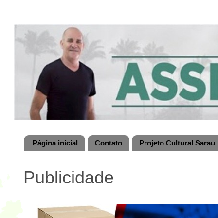
Página inicial
Contato
Projeto Cultural Sarau 
Publicidade