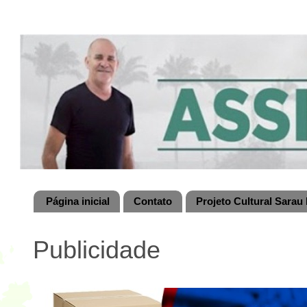
Página inicial
Contato
Projeto Cultural Sarau 
Publicidade