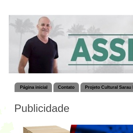
Página inicial
Contato
Projeto Cultural Sarau 
Publicidade