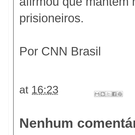
afirmou que mantém 
prisioneiros.
Por CNN Brasil
at
16:23
Nenhum comentár