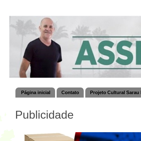
Página inicial
Contato
Projeto Cultural Sarau 
Publicidade