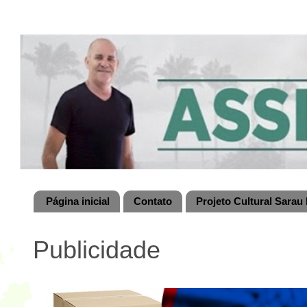
Página inicial
Contato
Projeto Cultural Sarau 
Publicidade