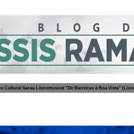
to Cultural Sarau Literomusical "De Barreiras à Boa Vista" (Lúcia