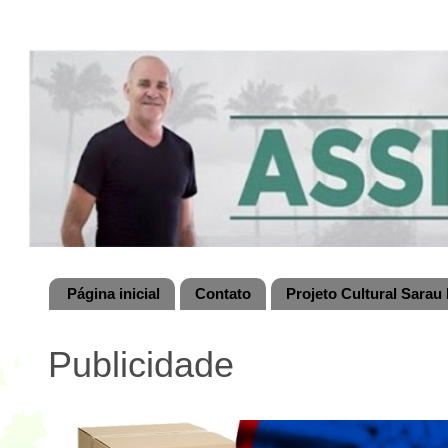
Página inicial
Contato
Projeto Cultural Sarau 
Publicidade