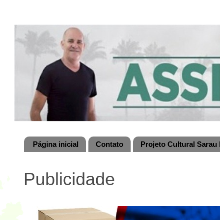
Página inicial
Contato
Projeto Cultural Sarau 
Publicidade