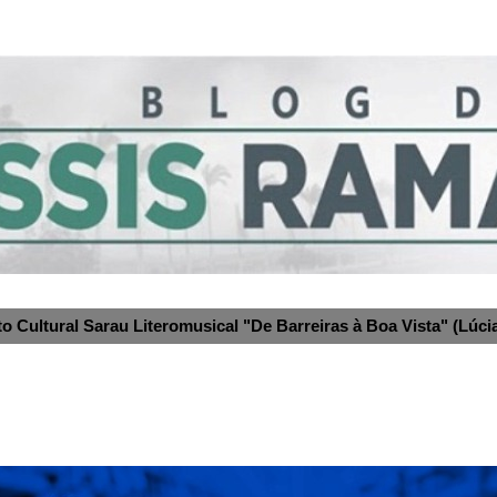
to Cultural Sarau Literomusical "De Barreiras à Boa Vista" (Lúcia