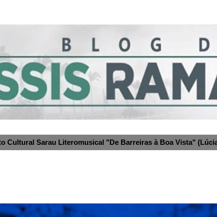
to Cultural Sarau Literomusical "De Barreiras à Boa Vista" (Lúcia